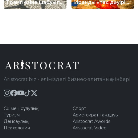
Трамп өзіне шабуыл
Иранды «тас дәуіріне
жасаған
қайтаруға» дайын
қылмыскердің
отыр
видеосын
жариялады
Aristocrat.biz - еліміздегі бизнес-элитаның мінбері
Сән мен сұлулық
Спорт
Туризм
Аристократ таңдауы
Денсаулық
Aristocrat Awords
Психология
Aristocrat Video