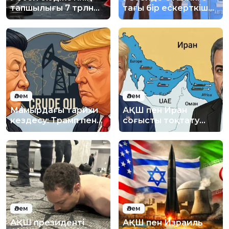
тапшылығы 7 трлн
тағы бір ескерткіш
рубльден асуы
ашылды
мүмкін
Әлем
Әлем
Мамырдағы тарихи
АҚШ пен Иран
кездесу: Трамп пен
соғысты тоқтату
Си Қытайда
туралы келісімге
кездеспек
жақындады
Әлем
Әлем
АҚШ президенті
АҚШ пен Израиль