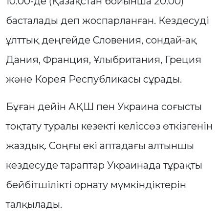
10:00-де (Қазақстан бойынша 20:00)
басталады деп жоспарланған. Кездесуді
ұлттық деңгейде Словения, сондай-ақ
Дания, Франция, Ұлыбритания, Греция
және Корея Республикасы сұрады.
Бұған дейін АҚШ пен Украина соғысты
тоқтату туралы кезекті келіссөз өткізгенін
жаздық. Соңғы екі аптадағы алтыншы
кездесуде тараптар Украинада тұрақты
бейбітшілікті орнату мүмкіндіктерін
талқылады.