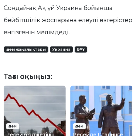
Сондай-ақ Ақ үй Украина бойынша
бейбітшілік жоспарына елеулі өзгерістер
енгізгенін мәлімдеді.
әлем жаңалықтары
Украина
БҰҰ
Тағы оқыңыз:
Әлем
Әлем
Ресей бюджетінің
Ресейде Сталинге