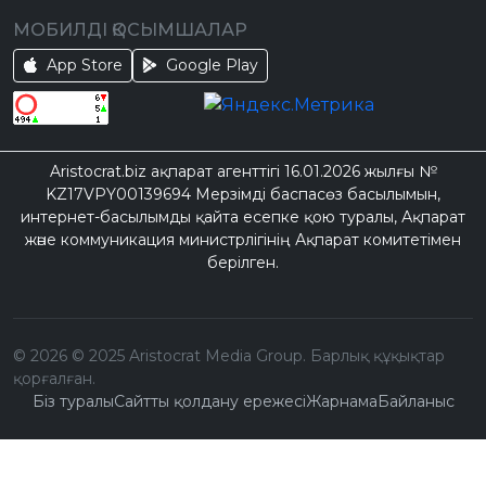
МОБИЛДІ ҚОСЫМШАЛАР
App Store
Google Play
Aristocrat.biz ақпарат агенттігі 16.01.2026 жылғы №
KZ17VPY00139694 Мерзімді баспасөз басылымын,
интернет-басылымды қайта есепке қою туралы, Ақпарат
және коммуникация министрлігінің Ақпарат комитетімен
берілген.
©
2026
© 2025 Aristocrat Media Group. Барлық құқықтар
қорғалған.
Біз туралы
Сайтты қолдану ережесі
Жарнама
Байланыс