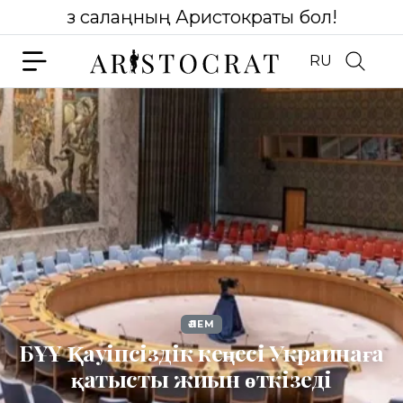
Өз салаңның Аристократы бол!
RU
ӘЛЕМ
БҰҰ Қауіпсіздік кеңесі Украинаға
қатысты жиын өткізеді