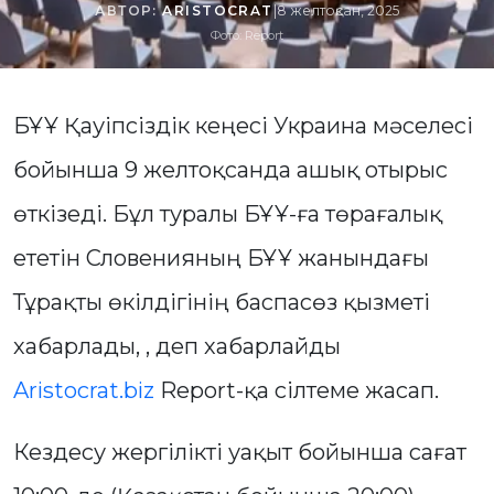
АВТОР:
ARISTOCRAT
|
8 желтоқсан, 2025
Фото: Report
БҰҰ Қауіпсіздік кеңесі Украина мәселесі
бойынша 9 желтоқсанда ашық отырыс
өткізеді. Бұл туралы БҰҰ-ға төрағалық
ететін Словенияның БҰҰ жанындағы
Тұрақты өкілдігінің баспасөз қызметі
хабарлады, , деп хабарлайды
Aristocrat.biz
Report-қа сілтеме жасап.
Кездесу жергілікті уақыт бойынша сағат