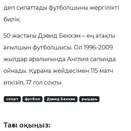
деп сипаттады футболшыны жергілікті
билік.
50 жастағы Дэвид Бекхэм – ең атақты
ағылшын футболшысы. Ол 1996-2009
жылдар аралығында Англия сапында
ойнады. Құрама жейдесімен 115 матч
өткізіп, 17 гол соқты
спорт
футбол
Дэвид Бекхэм
рыцарь
Тағы оқыңыз: