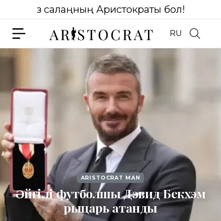
Өз салаңның Аристократы бол!
RU
ARISTOCRAT MAN
Әйгілі футболшы Дэвид Бекхэм
рыцарь атанды