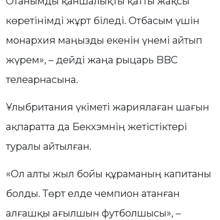
Отанымды қаншалықты қатты жақсы
көретінімді жұрт біледі. Отбасым үшін
монархия маңызды екенін үнемі айтып
жүрем», – дейді жаңа рыцарь BBC
телеарнасына.
Ұлыбритания үкіметі жариялаған шағын
ақпаратта да Бекхэмнің жетістіктері
туралы айтылған.
«Ол алты жыл бойы құраманың капитаны
болды. Төрт елде чемпион атанған
алғашқы ағылшын футболшысы», –