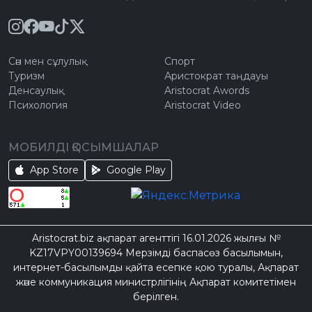
Сән мен сұлулық
Спорт
Туризм
Аристократ таңдауы
Денсаулық
Aristocrat Awords
Психология
Aristocrat Video
МОБИЛДІ ҚОСЫМШАЛАР
App Store
Google Play
Aristocrat.biz ақпарат агенттігі 16.01.2026 жылғы №
KZ17VPY00139694 Мерзімді баспасөз басылымын,
интернет-басылымды қайта есепке қою туралы, Ақпарат
және коммуникация министрлігінің Ақпарат комитетімен
берілген.