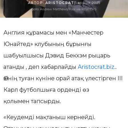
АВТОР:
ARISTOCRAT
|
5 қараша, 2025
фото: Andrew Matthews/Pool via REUTERS
Англия құрамасы мен «Манчестер
Юнайтед» клубының бұрынғы
шабуылшысы Дэвид Бекхэм рыцарь
атанды , деп хабарлайды
Aristocrat.biz.
.
Өзінің туған күніне орай атақ үлестірген III
Карл футболшыға орденді өз
қолымен тапсырды.
«Кеудемді мақтаныш кернейді.