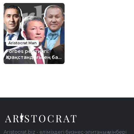
Aristocrat Man
Forbes рейтингі:
Қазақстандағы ең бай
кәсіпкерлер
кімдер,екі жаңа
миллиардер пайда
болды
Aristocrat.biz - еліміздегі бизнес-элитаның мінбері