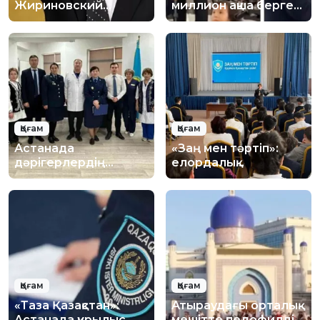
Жириновский
миллион ақша берген
құрметіне естелік
кәсіпкер кім?
тақта орнату
ұсынылды
Қоғам
Қоғам
Астанада
«Заң мен тәртіп»:
дәрігерлердің
елордалық
қауіпсіздігі
оқушыларға цифрлық
күшейтілуде
қауіпсіздік бойынша
лекция өтті
Қоғам
Қоғам
«Таза Қазақстан»:
Атыраудағы орталық
Астанада құрылыс
мешітте педофилдің