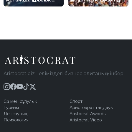
қалдықтарын заңсыз
жаназасы
тастауға қарсы іс-
шығарылған: Діни
шара өткізілді
басқарма ресми
жауап берді
Aristocrat.biz - еліміздегі бизнес-элитаның мінбері
Сән мен сұлулық
Спорт
Туризм
Аристократ таңдауы
Денсаулық
Aristocrat Awords
Психология
Aristocrat Video