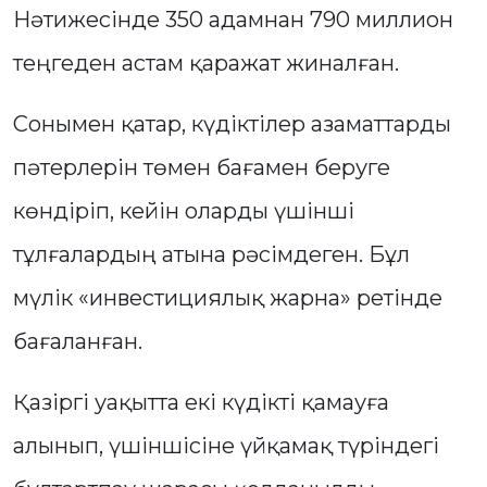
Нәтижесінде 350 адамнан 790 миллион
теңгеден астам қаражат жиналған.
Сонымен қатар, күдіктілер азаматтарды
пәтерлерін төмен бағамен беруге
көндіріп, кейін оларды үшінші
тұлғалардың атына рәсімдеген. Бұл
мүлік «инвестициялық жарна» ретінде
бағаланған.
Қазіргі уақытта екі күдікті қамауға
алынып, үшіншісіне үйқамақ түріндегі