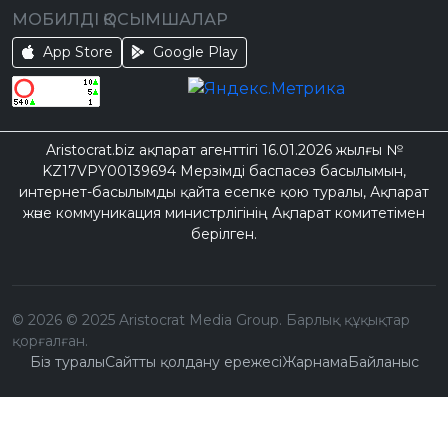
МОБИЛДІ ҚОСЫМШАЛАР
App Store
Google Play
Aristocrat.biz ақпарат агенттігі 16.01.2026 жылғы №
KZ17VPY00139694 Мерзімді баспасөз басылымын,
интернет-басылымды қайта есепке қою туралы, Ақпарат
және коммуникация министрлігінің Ақпарат комитетімен
берілген.
©
2026
© 2025 Aristocrat Media Group. Барлық құқықтар
қорғалған.
Біз туралы
Сайтты қолдану ережесі
Жарнама
Байланыс