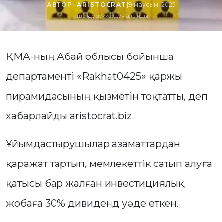
АВТОР:
ARISTOCRAT
|
9 маусым, 2025
ашық дереккөзден алынды
ҚМА-ның Абай облысы бойынша
департаменті «Rakhat0425» қаржы
пирамидасының қызметін тоқтатты, деп
хабарлайды aristocrat.biz
Ұйымдастырушылар азаматтардан
қаражат тартып, мемлекеттік сатып алуға
қатысы бар жалған инвестициялық
жобаға 30% дивиденд уәде еткен.