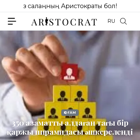
Өз салаңның Аристократы бол!
RU
ҚОҒАМ
350 азаматты алдаған тағы бір
қаржы пирамидасы әшкереленді