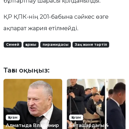
бұлтартпау шарасы қолданылды.
ҚР ҚПК-нің 201-бабына сәйкес өзге
ақпарат жария етілмейді.
Семей
қаржы
пирамидасы
Заң және тәртіп
Тағы оқыңыз:
Қоғам
Қоғам
Алматыда Владимир
Беташардағы 4